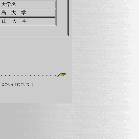
大学名
 島 大 学
 山 大 学
｜
｜
このサイトについて