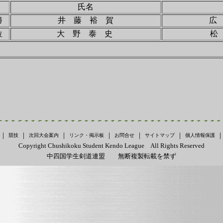
氏名
勝
井 藤 裕 賀
広
位
大 野 泰 史
松
｜
｜
｜
｜
｜
｜
競技
次回大会案内
リンク・掲示板
お問合せ
サイトマップ
個人情報保護
Copyright Chushikoku Student Kendo League All Rights Reserved
中四国学生剣道連盟 無断複製転載を禁ず