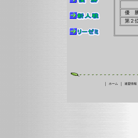
優 
第２
｜
｜
ホーム
連盟情報