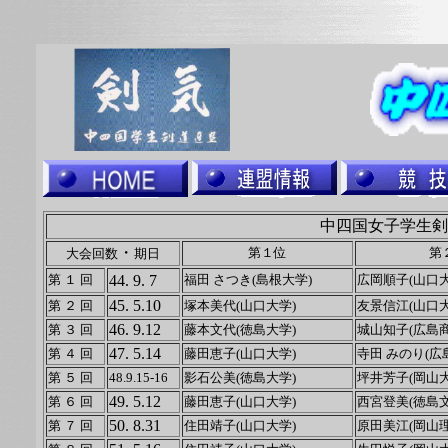
中四国女子学生
・
第１位
第
大会回数
期日
第 １ 回
44. 9. 7
福田 さつき(島根大学)
広岡順子(山口大
45. 5.10
第 ２ 回
塚本美代(山口大学)
友景信江(山口大
46. 9.12
第 ３ 回
藤本文代(徳島大学)
城山知子(広島
47. 5.14
第 ４ 回
藤田恵子(山口大学)
寺田 みのり(広
第 ５ 回
48.9.15-16
影石公美(徳島大学)
坪井芳子(岡山大
49. 5.12
第 ６ 回
藤田恵子(山口大学)
西宮登美(徳島
50. 8.31
第 ７ 回
住田靖子(山口大学)
原田美江(岡山