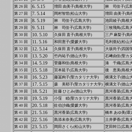
6. 5.15
第 26 回
増田 由美子(島根大学)
林 司佳子(広島
7. 5.14
第 27 回
岡村智世(松山大学)
増田 由美子(島
8. 5.19
第 28 回
林 司佳子(広島大学)
池田綾子(島根大
9. 5.11
第 29 回
林 司佳子(広島大学)
三牧飛鳥(広島大
10. 5.10
第 30 回
久保田 直子(島根大学)
三戸 麻梨子(島
11. 5.16
第 31 回
和田憲子(愛媛大学)
毛利亜紀(松山大
12. 5.14
第 32 回
久保田 直子(島根大学)
大坂尚子(四国
13. 5.20
第 33 回
竹内祐子(徳山大学)
石﨑由佳(聖カ
14. 5.19
第 34 回
菅藤和佳(島根大学)
湊 千織(広島大
15. 5.18
第 35 回
宮本延子(広島大学)
後 恵美(島根大
16. 5.23
第 36 回
藤冨絢子(聖カタリナ大学)
横溝文子(徳山大
17. 5.15
第 37 回
森 美耶子(聖カタリナ大学)
横溝文子(徳山大
18. 5.21
第 38 回
佐藤 ひとみ(徳山大学)
黒河香菜(広島大
19. 5.19
第 39 回
小窪 睦(聖カタリナ大学)
黒河香菜(広島大
20. 5.18
第 40 回
佐伯沙織(愛媛大学)
黒河香菜(広島大
21. 5.16
第 41 回
黒河香菜(広島大学)
橋本 あゆ美(環
22. 5.16
第 42 回
島添未奈美(広島大学)
土井夢香(広島大
23. 5.15
第 43 回
岡田さくら(松山大学)
芝田幹江(広島大