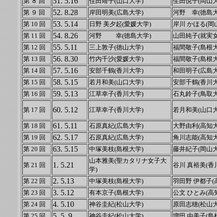
51. 5.16
第 ８ 回
住田靖子(山口大学)
生田悦子(岡山大
52. 8.28
第 ９ 回
岸田明美(広島大学)
河野 幸(徳島大
53. 5.14
第 10 回
日野 美夕起(愛媛大学)
岸川 かほる(岡
54. 8.26
第 11 回
河野 幸(徳島大学)
山田純子(就実
55. 5.11
第 12 回
三上敦子(徳山大学)
福間敬子(島根大
56. 8.30
第 13 回
竹内千沙(愛媛大学)
福間敬子(島根大
57. 5.16
第 14 回
安部千鶴(香川大学)
和田明子(広島大
58. 5.15
第 15 回
若月和美(山口大学)
安部千鶴(香川大
59. 5.13
第 16 回
江草幸子(香川大学)
石丸鈴子(鳥取大
60. 5.12
第 17 回
江草幸子(香川大学)
若月和美(山口大
61. 5.11
第 18 回
石原真紀(広島大学)
大野由利(高知大
62. 5.17
第 19 回
石原真紀(広島大学)
角川志能(高知大
63. 5.15
第 20 回
中塚美枝(島根大学)
藤井紀子(岡山大
山本雅美(聖カタリナ女子大
1. 5.21
第 21 回
谷川 真裕美(香
学)
2. 5.13
第 22 回
中塚美枝(島根大学)
羽田野 伊都子(
3. 5.12
第 23 回
有本京子(島根大学)
公文 ひとみ(高
4. 5.10
第 24 回
神谷圭紀(松山大学)
原田志穂(松山大
5. 5. 9
第 25 回
神谷圭紀(松山大学)
増田 由美子(島