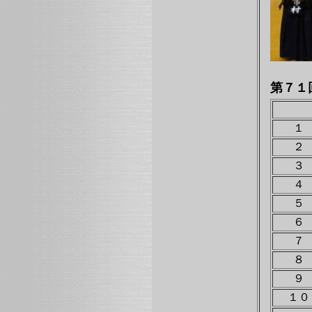
第７１
１
２
３
４
５
６
７
８
９
１０