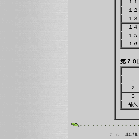
１１
１２
１３
１４
１５
１６
第７０
１
２
３
補欠
｜
｜
ホーム
連盟情報