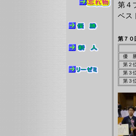
第４
ベス
第７０
優 
第２
第３
第３