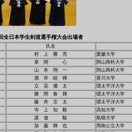
回全日本学生剣道選手権大会出場者
氏名
村 上 勝 亮
愛媛大学
來 間 心
岡山商科大学
山 本 翔 一
岡山商科大学
酒 井 睦 稀
香川大学
立 花 優 太
環太平洋大学
勝 間 春 輝
環太平洋大学
藤 井 京 太
環太平洋大学
寺 上 知 毅
高知大学
渡 邊 駿
島根大学
加 藤 輝 也
周南公立大学