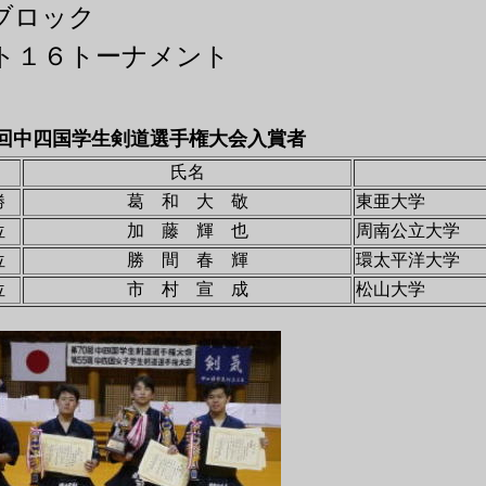
ブロック
ト１６トーナメント
回中四国学生剣道選手権大会入賞者
氏名
勝
葛 和 大 敬
東亜大学
位
加 藤 輝 也
周南公立大学
位
勝 間 春 輝
環太平洋大学
位
市 村 宣 成
松山大学