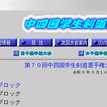
第７０回中四国学生剣道選手権
令和 ５ 年 ５ 月
ブロック
ブロック
ブロック