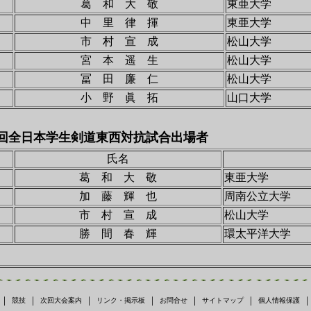
葛 和 大 敬
東亜大学
中 里 律 揮
東亜大学
市 村 宣 成
松山大学
宮 本 遥 生
松山大学
冨 田 廉 仁
松山大学
小 野 眞 拓
山口大学
回全日本学生剣道東西対抗試合出場者
氏名
葛 和 大 敬
東亜大学
加 藤 輝 也
周南公立大学
市 村 宣 成
松山大学
勝 間 春 輝
環太平洋大学
｜
｜
｜
｜
｜
｜
競技
次回大会案内
リンク・掲示板
お問合せ
サイトマップ
個人情報保護