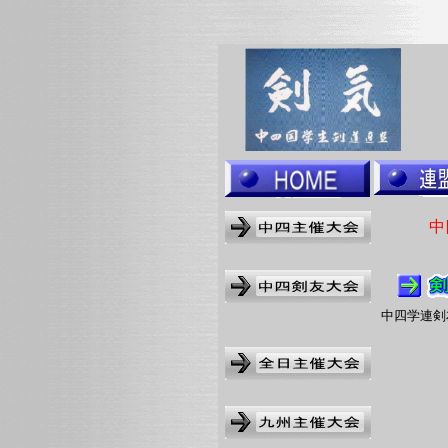
中
中四学連剣