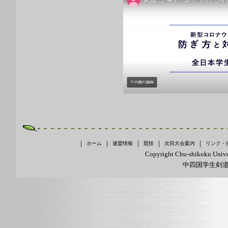
｜
｜
｜
｜
｜
ホーム
連盟情報
競技
次回大会案内
リンク・
Copyright Chu-shikoku Unive
中四国学生剣