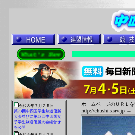
ホームページのＵＲＬを
令和８年７月２５日
http://chushi.xsrv.jp 
第73回中四国学生剣道優勝
大会並びに第53回中四国女
子学生剣道優勝大会組合せ
を公開
令和８年５月１７日