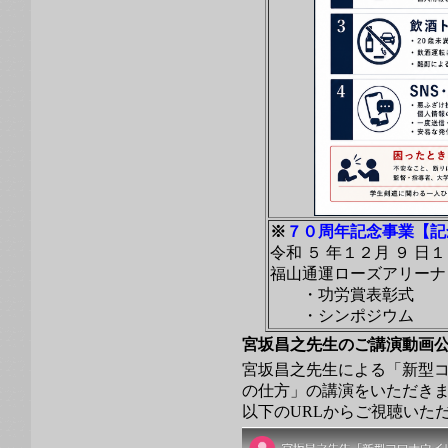
※
７０周年記念事業【記
令和 ５ 年１２月 ９ 日
福山通運ローズアリーナ
・功労賞表彰式
・シンポジウム
宮坂昌之先生のご講演動画
宮坂昌之先生による「新型
の仕方」の講演をいただき
以下のURLからご視聴いた