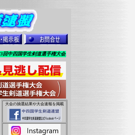
回中四国学生剣道選手権大会は環太平洋大学の井上響喜選手が連
大会の抽選結果や大会速報を掲載