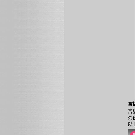
宮
宮
の
以