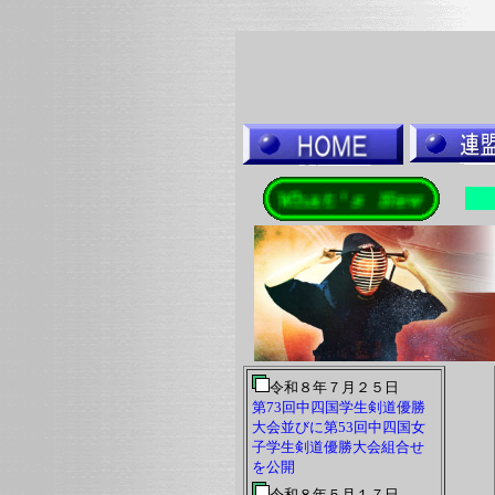
令和８年７月２５日
第73回中四国学生剣道優勝
大会並びに第53回中四国女
子学生剣道優勝大会組合せ
を公開
令和８年５月１７日