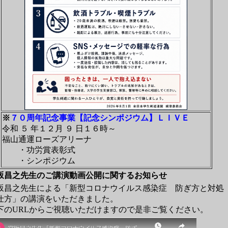
※
７０周年記念事業【記念シンポジウム】ＬＩＶＥ
令和 ５ 年１２月 ９ 日１６時～
福山通運ローズアリーナ
・功労賞表彰式
・シンポジウム
坂昌之先生のご講演動画公開に関するお知らせ
坂昌之先生による「新型コロナウイルス感染症 防ぎ方と対処
仕方」の講演をいただきました。
下のURLからご視聴いただけますので是非ご覧ください。